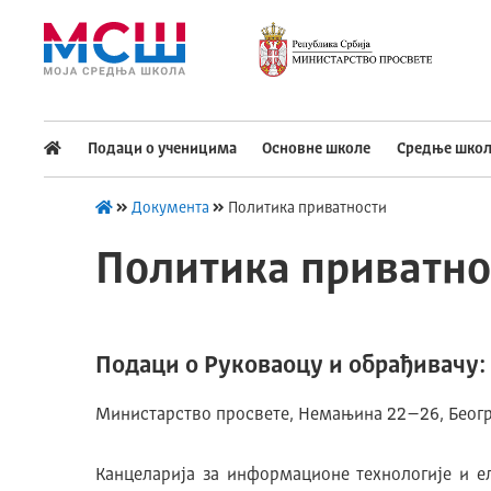
Подешавaња
Подаци о ученицима
Основне школе
Средње школ
Изаберите стил приказа слова
Документа
Политика приватности
Употребите
Политика приватно
CTRL+ за повећавање
CTRL- за смањивање
Изаберите тему
Подаци о Руковаоцу и обрађивачу:
Министарство просвете, Немањина 22–26, Беог
Основна тема
Канцеларија за информационе технологије и е