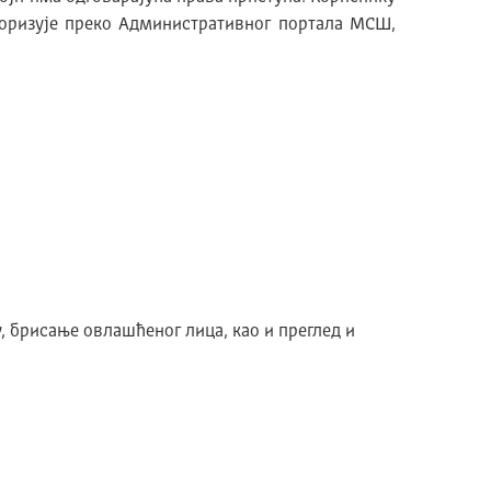
торизује преко Административног портала МСШ,
 брисање овлашћеног лица, као и преглед и