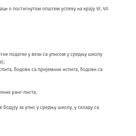
и о постигнутом општем успеху на крају VI, VII
тне податке у вези са уписом у средњу школу
а);
пита, бодови са пријемних испита, бодови са
лних ранг-листа;
 бодују за упис у средњу школу, у складу са