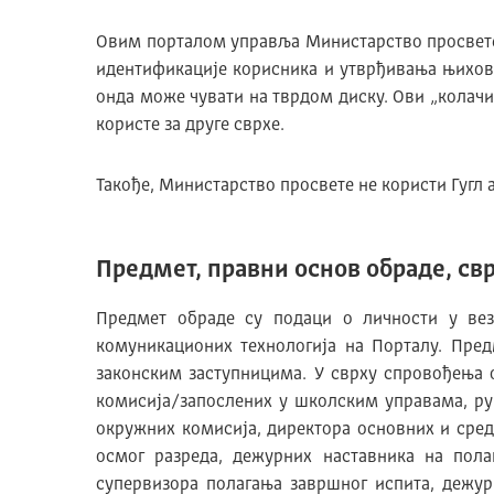
Овим порталом управља Министарство просвете и
идентификације корисника и утврђивања њихови
онда може чувати на тврдом диску. Ови „колачи
користе за друге сврхе.
Такође, Министарство просвете не користи Гугл а
Предмет, правни основ обраде, свр
Предмет обраде су подаци о личности у в
комуникационих технологија на Порталу. Пре
законским заступницима. У сврху спровођења 
комисија/запослених у школским управама, р
окружних комисија, директора основних и сре
осмог разреда, дежурних наставника на пола
супервизора полагања завршног испита, дежур