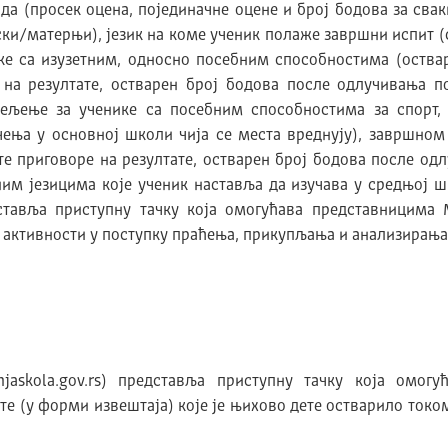
ада (просек оцена, појединачне оцене и број бодова за свак
ки/матерњи), језик на коме ученик полаже завршни испит (
е са изузетним, односно посебним способностима (оствар
 на резултате, остварен број бодова после одлучивања по
дељење за ученике са посебним способностима за спорт,
ња у основној школи чија се места вреднују), завршном 
те приговоре на резултате, остварен број бодова после од
им језицима које ученик наставља да изучава у средњој 
тавља приступну тачку која омогућава представницима 
активности у поступку праћења, прикупљања и анализирања 
jaskola.gov.rs) представља приступну тачку која омог
ате (у форми извештаја) које је њихово дете остварило токо