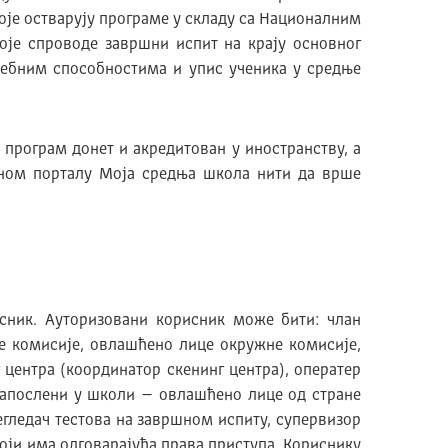
оје остварују програме у складу са Националним
оје спроводе завршни испит на крају основног
себним способностима и упис ученика у средње
 програм донет и акредитован у иностранству, а
вном порталу Моја средња школа нити да врше
ник. Ауторизовани корисник може бити: члан
е комисије, овлашћено лице окружне комисије,
 центра (координатор скенинг центра), оператер
запослени у школи – овлашћено лице од стране
гледач тестова на завршном испиту, супервизор
ји има одговарајућа права приступа. Кориснику