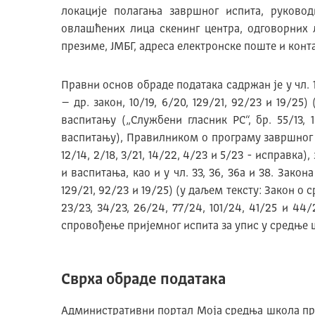
локације полагања завршног испита, руково
овлашћених лица скенинг центра, одговорних 
презиме, ЈМБГ, адреса електронске поште и конт
Правни основ обраде података садржан је у чл. 19
– др. закон, 10/19, 6/20, 129/21, 92/23 и 19/
васпитању („Службени гласник РС“, бр. 55/13, 
васпитању), Правилником о програму завршног ис
12/14, 2/18, 3/21, 14/22, 4/23 и 5/23 - исправ
и васпитања, као и у чл. 33, 36, 36а и 38. Закон
129/21, 92/23 и 19/25) (у даљем тексту: Закон 
23/23, 34/23, 26/24, 77/24, 101/24, 41/25 и 4
спровођење пријемног испита за упис у средње 
Сврха обраде података
Административни портал Моја средња школа пре