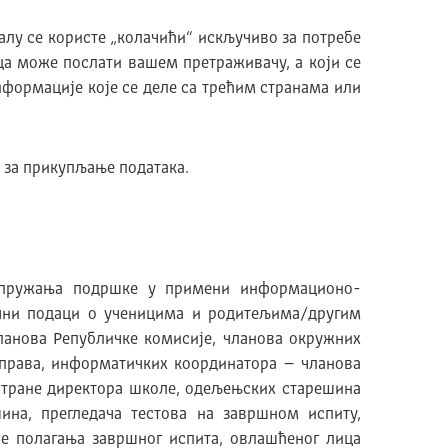
алу се користе „колачићи“ искључиво за потребе
ца може послати вашем претраживачу, а који се
нформације које се деле са трећим странама или
е за прикупљање података.
 пружања подршке у примени информационо-
ични подаци о ученицима и родитељима/другим
ланова Републичке комисије, чланова окружних
права, информатичких координатора – чланова
стране директора школе, одељењских старешина
ина, прегледача тестова на завршном испиту,
је полагања завршног испита, овлашћеног лица