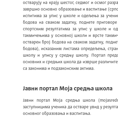
остварују на крају шестог, седмог и осмог разр
завршио основно образовање и васпитање (српс
испитима за упис у школе и одељења за ученик
бодова на сваком задатку, поднете приговоре
спортским резултатима за упис у школе и о
такмичењима у основној школи и врсте такмиче
остварен број бодова на сваком задатку, подне
бодова), исказаним листама опредељења, стран
школу и упису у средњу школу. Портал предс
основних и средњих школа да изврше различите 
са законима и подзаконским актима.
Јавни портал Моја средња школа
Јавни портал Моја средња школа (mojasredn
заступницима ученика да остваре увид у резулт
основног образовања и васпитања.