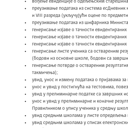
вођење евиденције о одељењским старешина
преузимање података из система есДневник к
и VIII разреда (укључујући оцене по предмети
преузимање података из шифарника Министа
генерисање изјаве о тачности евидентираних 
генерисање изјаве о тачности евидентираних 
генерисање изјаве о тачности евидентираних
генерисање листе ученика са оствареним рез
(бодови из основне школе, бодови са завршн
генерисање потврде о оствареним резултатим
такмичења);
увид, унос и измену података о пријавама за
унос и увид у постигнућа на тестовима, пов
увид у прелиминарне податке са завршних и
унос и увид у прелиминарне и коначне резулт
Правилником о упису ученика у средњу школ
увид средњим школама у листе опредељења 
увид средњим школама у списак електронски 