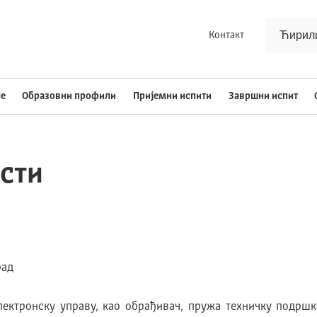
Контакт
е
Oбразовни профили
Пријемни испити
Завршни испит
сти
рад
Црно/бела тема
лектронску управу, као обрађивач, пружа техничку подр