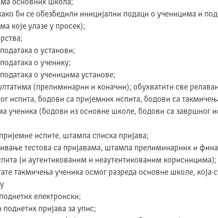
ма основних школа;
ако би се обезбедили иницијални подаци о ученицима и подац
ма које улазе у просек);
рства;
података о установи;
података о ученику;
 података о ученицима установе;
ултатима (прелиминарни и коначни); обухватити све релаван
ог испита, бодови са пријемних испита, бодови са такмичењ
а ученика (бодови из основне школе, бодови са завршног ис
 пријемне испите, штампа списка пријава;
езивање тестова са пријавама, штампа прелиминарних и фина
спита (и аутентикованим и неаутентикованим корисницима);
ате такмичења ученика осмог разреда основне школе, која се
у
поднетих електронски;
поднетих пријава за упис;