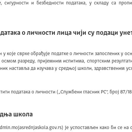
, сигурности и безбедности података, у складу са пропи
атака о личности лица чији су подаци уне
у које сврхе обрађује податке о личности запослених у ос
и осмом разреду, пријемним испитима, спортским резултат
ник наставља да изучава у средњој школи, здравственим ус
ити података о личности („Службени гласник РС”, број 87/18
едња школа
in.mojasrednjaskola.gov.rs) је успостављен како би се на 