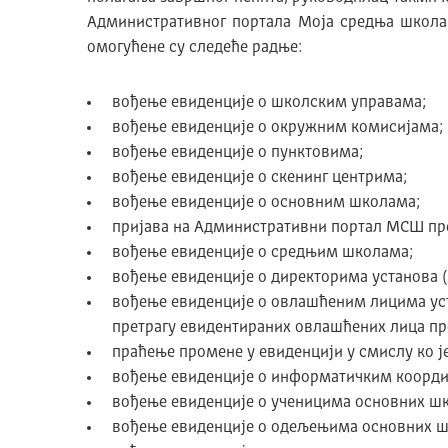
Административног портала Моја средња школа 
омогућене су следеће радње:
вођење евиденције о школским управама;
вођење евиденције о окружним комисијама;
вођење евиденције о пунктовима;
вођење евиденције о скенинг центрима;
вођење евиденције о основним школама;
пријава на Административни портал МСШ пре
вођење евиденције о средњим школама;
вођење евиденције о директорима установа 
вођење евиденције о овлашћеним лицима уста
претрагу евидентираних овлашћених лица пр
праћење промене у евиденцији у смислу ко ј
вођење евиденције о информатичким коорд
вођење евиденције о ученицима основних шк
вођење евиденције о одељењима основних ш