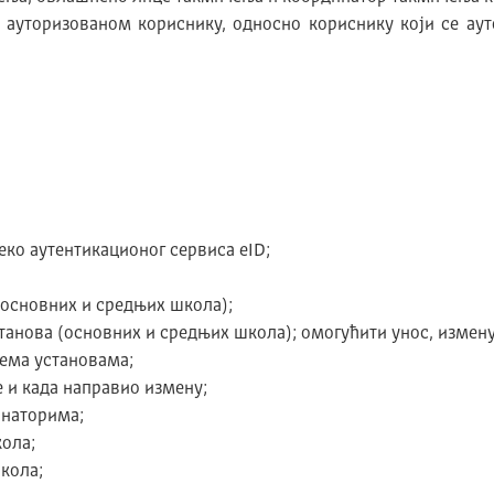
ауторизованом кориснику, односно кориснику који се ау
ко аутентикационог сервиса eID;
(основних и средњих школа);
нова (основних и средњих школа); омогућити унос, измену,
ема установама;
е и када направио измену;
инаторима;
ола;
кола;