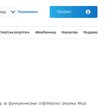
Пријава
Подешавaња
Спортски резултати
еВежбаоница
Извештаји
Подршка
Инверзна тема
шку за функционисање софтверског решења Моја