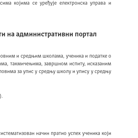
сима којима се уређује електронска управа и
ти на административни портал
новним и средњим школама, ученика и податке о
има, такмичењима, завршном испиту, исказаним
ловима за упис у средњу школу и упису у средњу
).
систематизован начин пратио успех ученика који