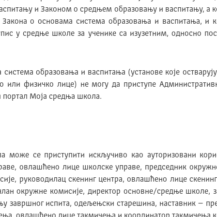
спитању и Законом о средњем образовању и васпитању, а к
 Закона о основама система образовања и васпитања, и к
упис у средње школе за ученике са изузетним, односно по
а система образовања и васпитања (установе које остварују
но или физичко лице) не могу да приступе Администрати
и портал Моја средња школа.
а може се приступити искључиво као ауторизовани корис
раве, овлашћено лице школске управе, председник окружн
ије, руководилац скенинг центра, овлашћено лице скенинг
члан окружне комисије, директор основне/средње школе, 
њу завршног испита, одељењски старешина, наставник – пре
ења, овлашћено лице такмичења и координатор такмичења ко