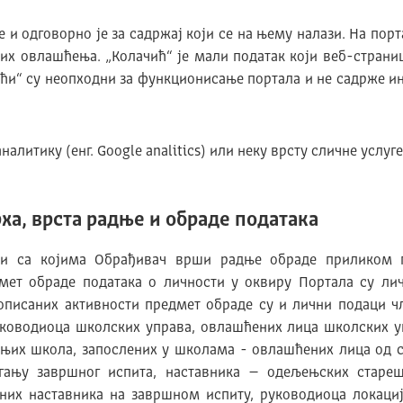
 одговорно је за садржај који се на њему налази. На порт
х овлашћења. „Колачић“ је мали податак који веб-страни
ћи“ су неопходни за функционисање портала и не садрже и
налитику (енг. Google analitics) или неку врсту сличне услуг
ха, врста радње и обраде података
ези са којима Обрађивач врши радње обраде приликом
дмет обраде података о личности у оквиру Портала су л
описаних активности предмет обраде су и лични подаци ч
уководиоца школских управа, овлашћених лица школских у
дњих школа, запослених у школама - овлашћених лица од 
гању завршног испита, наставника – одељењских стареш
них наставника на завршном испиту, руководиоца локаци