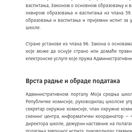
васпитања, Законом о основном образовању и ва
оквиром образовања и васпитања из члана 59.
образовања и васпитања и пријемни испит за 
школе.
Стране установе из члана 96. Закона о основам
које може да оснује страно или домаће прав
електронске услуге које пружа Административн
Врста радње и обраде података
Административном порталу Моја средња школ
Републичке комисије, руководилац школске уп
секретар окружне комисије, члан окружне комис
скенинг центра, информатички координатор – 
директора школе, дежурни наставник на полага
полагања завршног испита, руководилац такмич