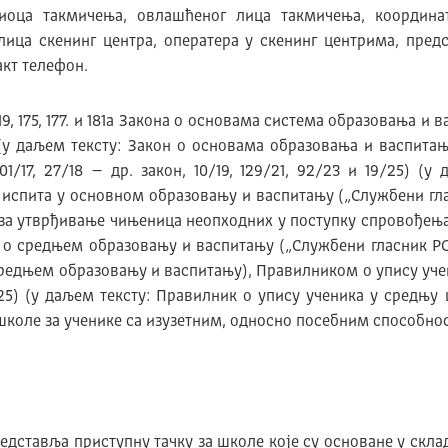
диоца такмичења, овлашћеног лица такмичења, координат
лица скенинг центра, оператера у скенинг центрима, пред
акт телефон.
, 175, 177. и 181а Закона о основама система образовања и в
25) (у даљем тексту: Закон о основама образовања и васпит
101/17, 27/18 – др. закон, 10/19, 129/21, 92/23 и 19/25) 
пита у основном образовању и васпитању („Службени гласник
ка), за утврђивање чињеница неопходних у поступку спровође
а о средњем образовању и васпитању („Службени гласник РС“, б
о средњем образовању и васпитању), Правилником о упису уче
4/25) (у даљем тексту: Правилник о упису ученика у средњ
школе за ученике са изузетним, односно посебним способнос
дставља приступну тачку за школе које су основане у скла