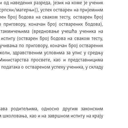
и од наведених разреда, језик на коме је ученик
српски/матерњи)), успех остварен на пријемним
ен број бодова на сваком тесту, остварен број
 приговору, коначан број остварених бодова),
 такмичењима (вредновање учешћа ученика на
испиту (остварен број бодова на сваком тесту,
лучивања по приговору, коначан број остварених
школи, здравственим условима за упис у средњу
Министарства просвете, као и представницима
података о оствареном успеху ученика, у складу
ућава родитељима, односно другим законским
м школовања, као и на завршном испиту на крају