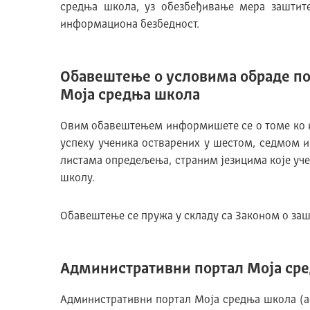
средња школа, уз обезбеђивање мера заштите
информациона безбедност.
Обавештење о условима обраде под
Моја средња школа
Овим обавештењем информишете се о томе ко и 
успеху ученика остварених у шестом, седмом 
листама опредељења, страним језицима које уче
школу.
Обавештење се пружа у складу са Законом о зашт
Административни портал Моја ср
Административни портал Моја средња школа (adm