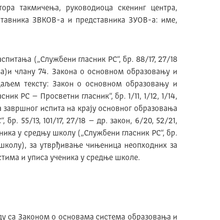
ора такмичења, руководиоца скенинг центра,
ставника ЗВКОВ-а и представника ЗУОВ-а: име,
аспитања („Службени гласник РС“, бр. 88/17, 27/18
ања)и члану 74. Закона о основном образовању и
(у даљем тексту: Закон о основном образовању и
 РС – Просветни гласник“, бр. 1/11, 1/12, 1/14,
ња завршног испита на крају основног образовања
р. 55/13, 101/17, 27/18 – др. закон, 6/20, 52/21,
ника у средњу школу („Службени гласник РС“, бр.
у школу), за утврђивање чињеница неопходних за
тима и уписа ученика у средње школе.
ду са Законом о основама система образовања и