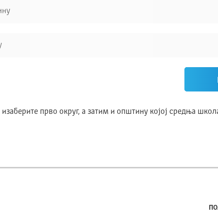
ину
у
 изаберите прво округ, а затим и општину којој средња школ
ПО