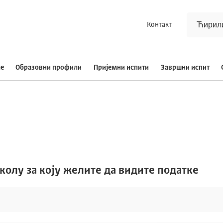
Контакт
е
Oбразовни профили
Пријемни испити
Завршни испит
колу за коју желите да видите податке
Црно/бела тема