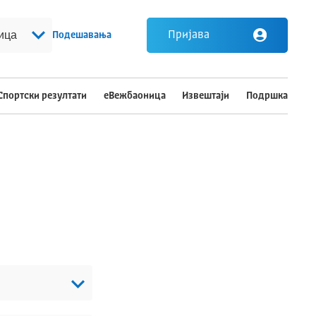
Пријава
Подешавaња
Спортски резултати
еВежбаоница
Извештаји
Подршка
Инверзна тема