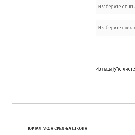
Изаберите општ
Изаберите школ
Из падајуће листе
ПОРТАЛ МОЈА СРЕДЊА ШКОЛА