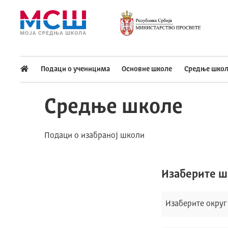
Подешавaња
Подаци о ученицима
Основне школе
Средње школ
Изаберите стил приказа слова
Средње школе
Употребите
CTRL+ за повећавање
Подаци о изабраној школи
CTRL- за смањивање
Изаберите тему
Изаберите ш
Основна тема
Изаберите округ