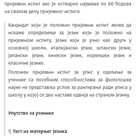
пријемни испит ако је остварио најмање по 60 бодова
на сваком делу пријемног испита.
Кандидат који је положио пријемни испит може да
искаже опредељење за језик који је положио на
пријемном испиту, језик који је учио као други у
основној школи, италијански језик, шпански језик,
јапански језик, кинески језик, норвешки језик и
класичне језике.
Положен пријемни испит за упис у одељење за
ученике са посебним способностима за филолошке
науке не представља услов за рангирање ради уписа у
школу у којој се део наставе одвија на страном језику.
Упутство за ученике
1)
Тест из матерњег језика