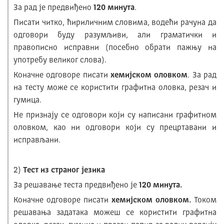
За рад је предвиђено
120 минута
.
Писати читко, ћириличним словима, водећи рачуна да
одговори буду разумљиви, али граматички и
правописно исправни (посебно обрати пажњу на
употребу великог слова).
Коначне одговоре писати
хемијском оловком
. За рад
на тесту може се користити графитна оловка, резач и
гумица.
Не признају се одговори који су написани графитном
оловком, као ни одговори који су прецртавани и
исправљани.
2)
Тест из страног језика
За решавање теста предвиђено је
120 минута.
Коначне одговоре писати
хемијском оловком.
Током
решавања задатака можеш се користити графитна