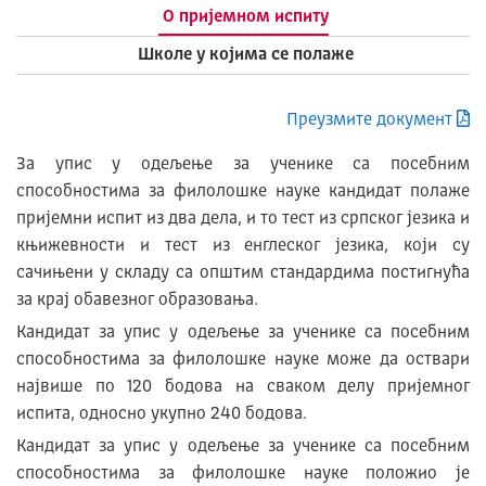
О пријемном испиту
Школе у којима се полаже
Преузмите документ
За упис у одељење за ученике са посебним
способностима за филолошке науке кандидат полаже
пријемни испит из два дела, и то тест из српског језика и
књижевности и тест из енглеског језика, који су
сачињени у складу са општим стандардима постигнућа
за крај обавезног образовања.
Кандидат за упис у одељење за ученике са посебним
способностима за филолошке науке може да оствари
највише по 120 бодова на сваком делу пријемног
испита, односно укупно 240 бодова.
Кандидат за упис у одељење за ученике са посебним
способностима за филолошке науке положио је