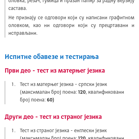
оловка, резач, гумица и празан папир за радну верзију
састава.
Не признају се одговори који су написани графитном
оловком, као ни одговори који су прецртавани и
исправљани.
Испитне обавезе и тестирања
Први део - тест из матерњег језика
Тест из матерњег језика - српски језик
(максималан број поена:
120
, квалификовани
број поена:
60)
Други део - тест из страног језика
Тест из страног језика - енглески језик
(максималан број поена:
120
, квалификовани