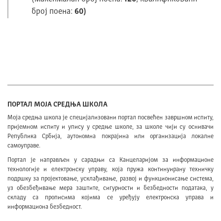
број поена:
60)
ПОРТАЛ МОЈА СРЕДЊА ШКОЛА
Моја средња школа је специјализовани портал посвећен завршном испиту,
пријемном испиту и упису у средње школе, за школе чији су оснивачи
Република Србија, аутономна покрајина или организација локалне
самоуправе.
Портал је направљен у сарадњи са Канцеларијом за информационе
технологије и електронску управу, која пружа континуирану техничку
подршку за пројектовање, усклађивање, развој и функционисање система,
уз обезбеђивање мера заштите, сигурности и безбедности података, у
складу са прописима којима се уређују електронска управа и
информациона безбедност.