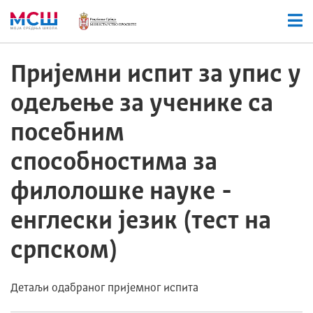
Пријемни испит за упис у
одељење за ученике са
посебним
способностима за
филолошке науке -
енглески језик (тест на
српском)
Детаљи одабраног пријемног испита