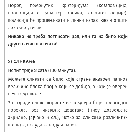
Поред поменутих критеријума (композиција,
пропорција и карактер облика, квалитет линије),
комисија ће процењивати и лични израз, као и општи
ликовни утисак.
Никако не треба потписати рад или га на било који
други начин означити!
2)
СЛИКАЊЕ
Испит траје 3 сата (180 минута).
Можете сликати са било које стране акварел папира
величине блока број 5 који се добија, а који је оверен
печатом школе.
За израду слике користе се темпера боје природног
порекла, без икаквих додатака (нису дозвољене
акрилне, јајчане и сл.), четке за сликање различитих
ширина, посуда за воду и палета.