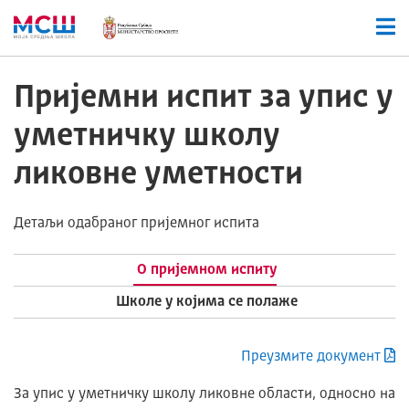
Пријемни испит за упис у
уметничку школу
ликовне уметности
Детаљи одабраног пријемног испита
О пријемном испиту
Школе у којима се полаже
Преузмите документ
За упис у уметничку школу ликовне области, односно на