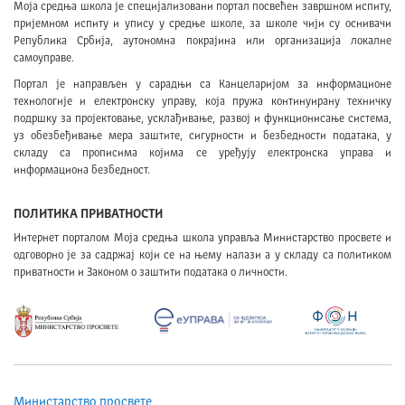
Моја средња школа је специјализовани портал посвећен завршном испиту,
пријемном испиту и упису у средње школе, за школе чији су оснивачи
Република Србија, аутономна покрајина или организација локалне
самоуправе.
Портал је направљен у сарадњи са Канцеларијом за информационе
технологије и електронску управу, која пружа континуирану техничку
подршку за пројектовање, усклађивање, развој и функционисање система,
уз обезбеђивање мера заштите, сигурности и безбедности података, у
складу са прописима којима се уређују електронска управа и
информациона безбедност.
ПОЛИТИКА ПРИВАТНОСТИ
Интернет порталом Моја средња школа управља Министарство просвете и
одговорно је за садржај који се на њему налази а у складу са политиком
приватности и Законом о заштити података о личности.
Министарство просвете