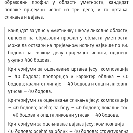
образовни профил у области уметности, кандидат
полаже пријемни испит из три дела, и то цртања,
сликања и вајања.
Кандидат за упис у уметничку школу ликовне области,
односно на образовни профил у области уметности,
може да оствари на пријемном испиту највише по 160
бодова на сваком делу пријемног испита, односно
укупно 480 бодова.
Критеријуми за оцењивање цртања јесу: композиција
– 40 бодова; пропорција и карактер облика – 40
бодова; квалитет линије – 40 бодова и општи ликовни
утисак – 40 бодова.
Критеријуми за оцењивање сликања јесу: композиција
– 40 бодова; осећај за боју – 40 бодова; локални тон
– 40 бодова и општи ликовни утисак – 40 бодова.
Критеријуми за оцењивање вајања јесу: композиција –
40 бодова; осећај за облик – 40 бодова; структурална