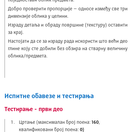
поједностави облик предмета.
Добро проверити пропорције – односе између све три
димензије облика у целини.
Израду детаља и обраду површине (текстуру) оставити
за крај.
Настојати да се за израду рада искористи што већи део
глине коју сте добили без обзира на стварну величину
облика/предмета.
Испитне обавезе и тестирања
Тестирање - први део
Цртање (максималан број поена:
160
,
квалификовани број поена:
0)