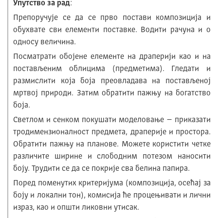
Упутство за рад
:
Препоручује се да се прво постави композиција и
обухвате сви елементи поставке. Водити рачуна и о
односу величина.
Посматрати обојене елементе на драперији као и на
постављеним облицима (предметима). Гледати и
размислити која боја преовладава на постављеној
мртвој природи. Затим обратити пажњу на богатство
боја.
Светлом и сенком покушати моделовање – приказати
тродимензионалност предмета, драперије и простора.
Обратити пажњу на планове. Можете користити четке
различите ширине и слободним потезом наносити
боју. Трудити се да се покрије сва белина папира.
Поред поменутих критеријума (композиција, осећај за
боју и локални тон), комисија ће процењивати и лични
израз, као и општи ликовни утисак.