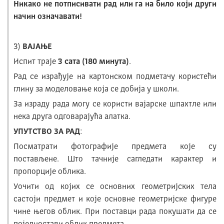
Никако не потписивати рад или га на било који други
начин означавати!
3)
ВАЈАЊЕ
Испит траје
3 сата (180 минута)
.
Рад се израђује на картонском подметачу користећи
глину за моделовање која се добија у школи.
За израду рада могу се користи вајарске шпахтле или
нека друга одговарајућа алатка.
УПУТСТВО ЗА РАД
:
Посматрати фотографије предмета које су
постављене. Што тачније сагледати карактер и
пропорције облика.
Уочити од којих се основних геометријских тела
састоји предмет и које основне геометријске фигуре
чине његов облик. При поставци рада покушати да се