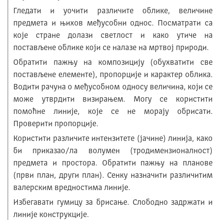
Гледати и уочити различите облике, величине
предмета и њихов међусобни однос. Посматрати са
које стране долази светлост и како утиче на
постављене облике који се налазе на мртвој природи.
Обратити пажњу на композицију (обухватити све
постављене елементе), пропорције и карактер облика.
Водити рачуна о међусобном односу величина, који се
може утврдити визирањем. Могу се користити
помоћне линије, које се не морају обрисати.
Проверити пропорције.
Користити различите интензитете (јачине) линија, како
би приказао/ла волумен (тродимензионалност)
предмета и простора. Обратити пажњу на планове
(први план, други план). Сенку назначити различитим
валерским вредностима линије.
Избегавати гумицу за брисање. Слободно задржати и
линије конструкције.