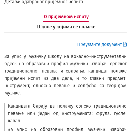
Детаљи одабраног пријемног испита
О пријемном испиту
Школе у којима се полаже
Преузмите документ
За упис у музичку школу на вокално-инструментални
одсек на образовни профил музички извођач српског
традиционалног певања и свирања, кандидат полаже
пријемни испит из два дела, и то главни предмет:
инструмент, односно певање и солфеђо са теоријом
музике.
Кандидати бирају да полажу српско традиционално
певање или један од инструмената: фрула, гусле,
кавал.
За упис на образовни профил музички извођач