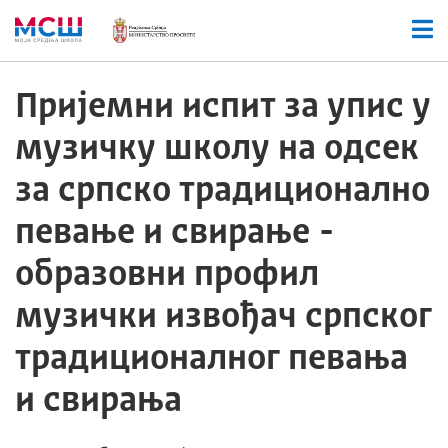
Пријемни испит за упис у
музичку школу на одсек
за српско традиционално
певање и свирање -
образовни профил
музички извођач српског
традиционалног певања
и свирања