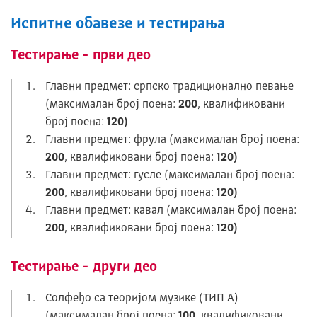
Испитне обавезе и тестирања
Тестирање - први део
Главни предмет: српско традиционално певање
(максималан број поена:
200
, квалификовани
број поена:
120)
Главни предмет: фрула (максималан број поена:
200
, квалификовани број поена:
120)
Главни предмет: гусле (максималан број поена:
200
, квалификовани број поена:
120)
Главни предмет: кавал (максималан број поена:
200
, квалификовани број поена:
120)
Тестирање - други део
Солфеђо са теоријом музике (ТИП А)
(максималан број поена:
100
, квалификовани