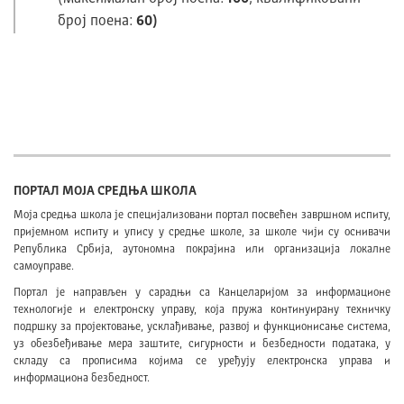
број поена:
60)
ПОРТАЛ МОЈА СРЕДЊА ШКОЛА
Моја средња школа је специјализовани портал посвећен завршном испиту,
пријемном испиту и упису у средње школе, за школе чији су оснивачи
Република Србија, аутономна покрајина или организација локалне
самоуправе.
Портал је направљен у сарадњи са Канцеларијом за информационе
технологије и електронску управу, која пружа континуирану техничку
подршку за пројектовање, усклађивање, развој и функционисање система,
уз обезбеђивање мера заштите, сигурности и безбедности података, у
складу са прописима којима се уређују електронска управа и
информациона безбедност.