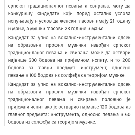
српског традиционалног певања и свирања, могу да
конкуришу кандидати који поред осталих услова
испуњавају и услов да женски гласови имају 21 годину
и мање, а мушки гласови 23 године и мање.
Кандидат за упис на вокално-инструментални одсек
на образовни профил музички извођач српског
традиционланог певања и свирања може да оствари
највише 300 бодова на пријемном испиту, и то 200
бодова за главни предмет: инструмент, односно
певање и 100 бодова из солфеђа са теоријом музике.
Кандидат за упис на вокално-инструментални одсек
на образовни профил музички извођач српског
традиционалног певања и свирања положио је
пријемни испит ако је остварио најмање 120 бодова из
главног предмета: инструмента, односно певања и 60
бодова из солфеђа са теоријом музике.